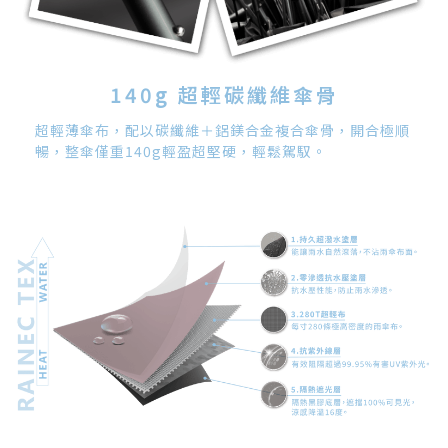
140g 超輕碳纖維傘骨
超輕薄傘布，配以碳纖維＋鋁鎂合金複合傘骨，開合極順
暢，整傘僅重140g輕盈超堅硬，輕鬆駕馭。