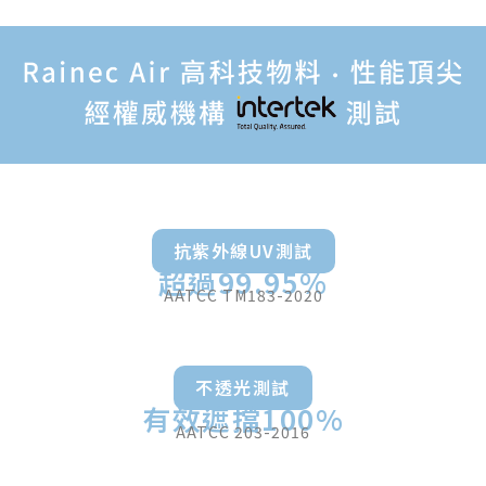
抗紫外線UV測試
超過99.95%
AATCC TM183-2020
不透光測試
有效遮擋100%
AATCC 203-2016