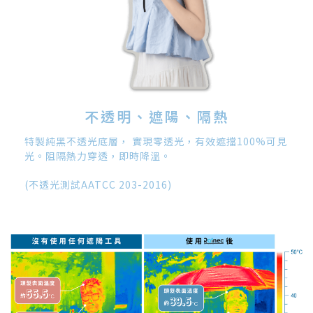
不透明、遮陽、隔熱
特製純黑不透光底層， 實現零透光，有效遮擋100%可見
光。阻隔熱力穿透，即時降溫。
(不透光測試AATCC 203-2016)