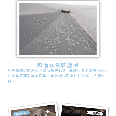
超潑水急乾塗層
經專業驗證防潑水測試值高達100，高效超潑水塗層令雨水
在傘布表面形成水滴型。有效減少雨水沾於傘布，快速乾
透。