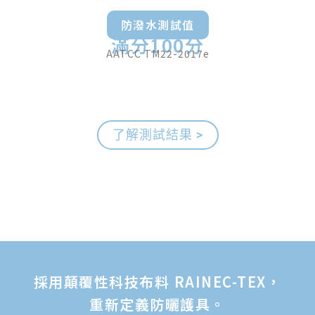
防潑水測試值
滿分100分
AATCC TM22-2017e
了解測試結果 >
採用顛覆性科技布料
RAINEC-TEX
，
重新定義防曬護具。